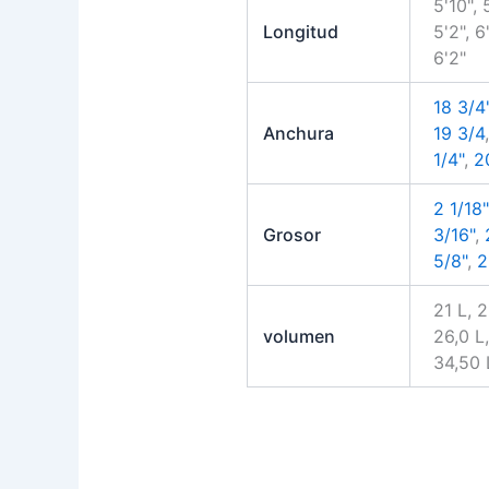
5'10", 
Longitud
5'2", 6'
6'2"
18 3/4
Anchura
19 3/4
1/4"
,
2
2 1/18"
Grosor
3/16"
,
5/8"
,
2
21 L, 
volumen
26,0 L,
34,50 