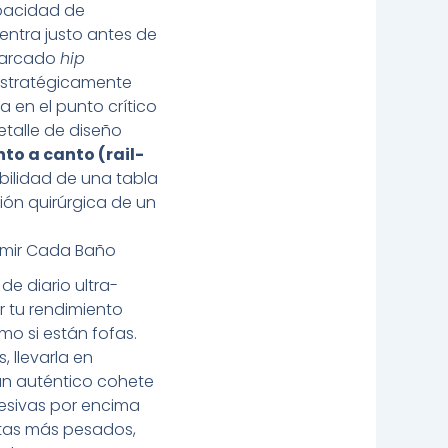
apacidad de
entra justo antes de
 marcado
hip
estratégicamente
a en el punto crítico
etalle de diseño
to a canto (rail-
bilidad de una tabla
ión quirúrgica de un
primir Cada Baño
de diario ultra-
r tu rendimiento
omo si están fofas.
, llevarla en
un auténtico cohete
esivas por encima
istas más pesados,