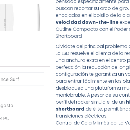
pensado específicamente para s
buscan recortar su arco de giro
encajados en el bolsillo de la ol
velocidad down-the-line
exce
Outline Compacto con el Poder
Shortboard
Olvídate del principal problema d
La LSD resuelve el dilema de la 
una anchura extra en el centro 
perfección la reducción de longi
configuración te garantiza un v
nce Surf
para entrar fácilmente en las ola
desbloquea una plataforma mu
maniobrable. A pesar de su con
perfil del rocker simula el de un
h
ngosto
shortboard
de élite, permitién
transiciones eléctricas.
R PU
Control de Cola Milimétrico: La Ve