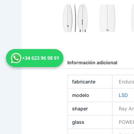
+34 623 96 98 91
Información adicional
fabricante
Endura
modelo
LSD
shaper
Ray A
glass
POWE