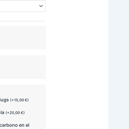
plugs
(
+
15,00
€
)
ola
(
+
20,00
€
)
carbono en el