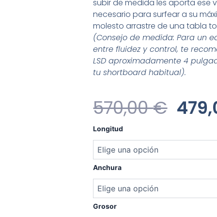
subir de medida les aporta ese 
necesario para surfear a su máxim
molesto arrastre de una tabla t
(Consejo de medida: Para un equ
entre fluidez y control, te rec
LSD aproximadamente 4 pulga
tu shortboard habitual).
El
570,00
€
479
Prec
Heavy
Longitud
Water
Orig
LSD
cantidad
Era:
Anchura
570,
Grosor