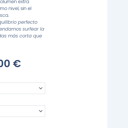
volumen extra
o nivel, sin el
osca.
ilibrio perfecto
omendamos surfear la
das más corta que
El
,00
€
io
Precio
inal
Actual
Es:
00 €.
479,00 €.