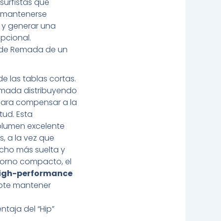
urfistas que
, mantenerse
a y generar una
pcional.
 de Remada de un
e las tablas cortas.
remada distribuyendo
para compensar a la
tud. Esta
olumen excelente
s, a la vez que
cho más suelta y
torno compacto, el
igh-performance
dote mantener
ntaja del “Hip”