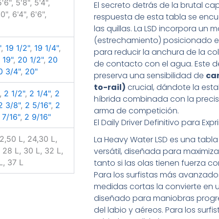
5'6", 5'8", 5'4",
El secreto detrás de la brutal c
0", 6'4", 6'6",
respuesta de esta tabla se encu
las quillas. La LSD incorpora un
(estrechamiento) posicionado 
"
,
19 1/2"
,
19 1/4"
,
para reducir la anchura de la col
,
19"
,
20 1/2"
,
20
de contacto con el agua. Este d
0 3/4"
,
20"
preserva una sensibilidad de
can
to-rail)
crucial, dándote la esta
,
2 1/2"
,
2 1/4"
,
2
híbrida combinada con la precis
2 3/8"
,
2 5/16"
,
2
arma de competición.
 7/16"
,
2 9/16"
El Daily Driver Definitivo para Ex
22,50 L, 24,30 L,
La Heavy Water LSD es una tabla 
 28 L, 30 L, 32 L,
versátil, diseñada para maximiza
L, 37 L
tanto si las olas tienen fuerza c
Para los surfistas más avanzados
medidas cortas la convierte en 
diseñado para maniobras progr
del labio y aéreos. Para los surf