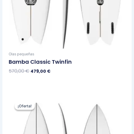
Olas pequeñas
Bamba Classic Twinfin
570,00
€
479,00
€
Seleccionar Opciones
El
El
Este
precio
precio
¡Oferta!
¡Oferta!
producto
original
actual
tiene
era:
es:
múltiples
870,00 €.
729,00 €.
variantes.