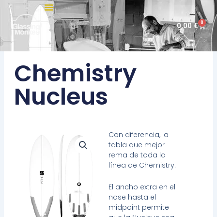
Ir
al
0
Carri
0,00
€
contenido
Chemistry
Nucleus
Con diferencia, la
tabla que mejor
rema de toda la
línea de Chemistry.
El ancho extra en el
nose hasta el
midpoint permite