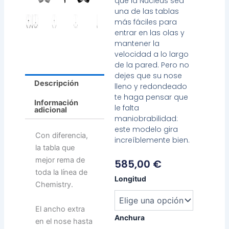
que la Nucleus sea
una de las tablas
más fáciles para
entrar en las olas y
mantener la
velocidad a lo largo
de la pared. Pero no
dejes que su nose
Descripción
lleno y redondeado
te haga pensar que
Información
le falta
adicional
maniobrabilidad:
este modelo gira
Con diferencia,
increíblemente bien.
la tabla que
mejor rema de
585,00
€
toda la línea de
Chemistry
Longitud
Chemistry.
Nucleus
cantidad
El ancho extra
Anchura
en el nose hasta