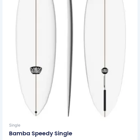
opciones
se
pueden
elegir
en
la
página
de
producto
Single
Bamba Speedy Single