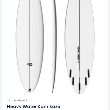
Las
opciones
se
pueden
elegir
en
la
página
de
producto
Tablas de surf
Heavy Water Kamikaze