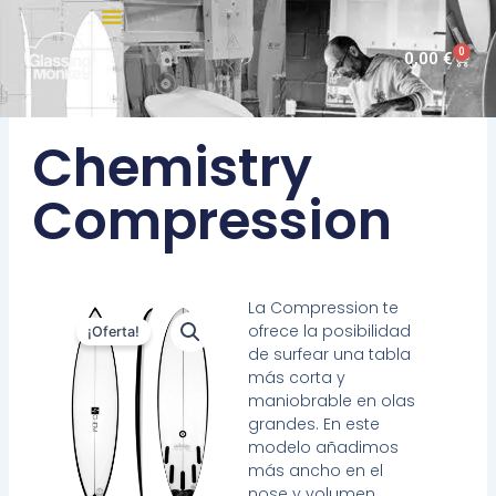
Ir
al
0
Carri
0,00
€
contenido
Chemistry
Compression
La Compression te
ofrece la posibilidad
¡Oferta!
de surfear una tabla
más corta y
maniobrable en olas
grandes. En este
modelo añadimos
más ancho en el
nose y volumen