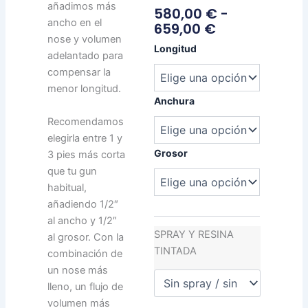
añadimos más
Rango
580,00
€
-
ancho en el
De
659,00
€
nose y volumen
Precios:
Chemistry
Longitud
Desde
adelantado para
Compression
580,00 €
compensar la
cantidad
Hasta
menor longitud.
659,00 €
Anchura
Recomendamos
elegirla entre 1 y
Grosor
3 pies más corta
que tu gun
habitual,
añadiendo 1/2″
al ancho y 1/2″
SPRAY Y RESINA
al grosor. Con la
TINTADA
combinación de
un nose más
lleno, un flujo de
volumen más