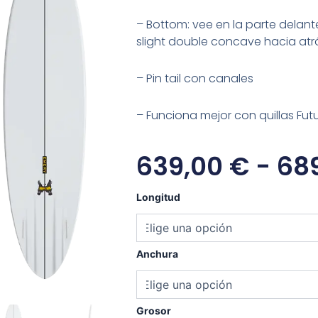
– Bottom: vee en la parte delant
slight double concave hacia atr
– Pin tail con canales
– Funciona mejor con quillas Futu
639,00
€
-
68
Emery
Longitud
Haz
Twin
cantidad
Anchura
Grosor