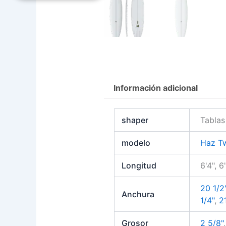
Información adicional
shaper
Tablas
modelo
Haz Tw
Longitud
6'4", 6
20 1/2
Anchura
1/4"
,
21
Grosor
2 5/8"