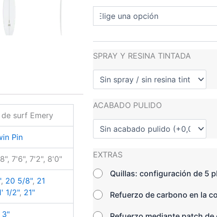
SPRAY Y RESINA TINTADA
ACABADO PULIDO
 de surf Emery
in Pin
EXTRAS
'8", 7'6", 7'2", 8'0"
Quillas: configuración de 5 
"
,
20 5/8"
,
21
' 1/2"
,
21"
Refuerzo de carbono en la c
,
3"
Refuerzo mediante patch de 