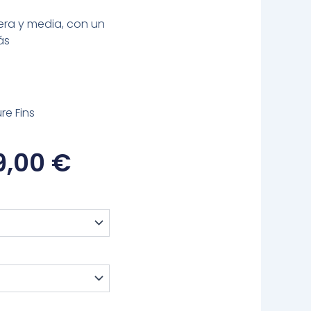
era y media, con un
ás
re Fins
Rango
9,00
€
De
Precios:
Desde
639,00 €
Hasta