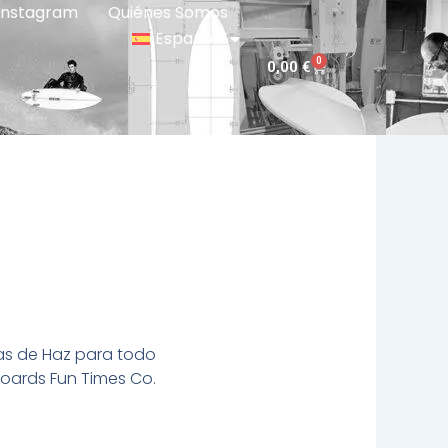
Instagram
Quiénes Somos
Español
0
Carrito
0,00
€
tas de Haz para todo
boards Fun Times Co.