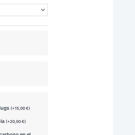
689,00 €
plugs
(
+
15,00
€
)
ola
(
+
20,00
€
)
carbono en el