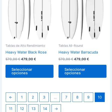
variantes.
var
Las
La
opciones
op
se
se
pueden
pu
elegir
ele
en
en
la
la
Tablas de Alto Rendimiento
Tablas All-Round
página
pág
Heavy Water Black Rose
Heavy Water Barracuda
de
de
570,00
€
479,00
€
570,00
€
479,00
€
producto
pro
Seleccionar
Seleccionar
opciones
opciones
←
1
2
3
…
7
8
9
10
11
12
13
14
→