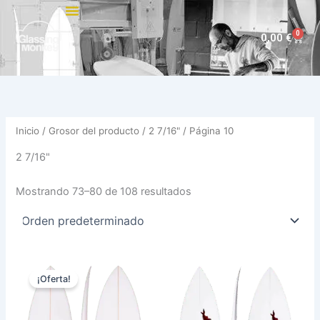
Ir
al
0
Carri
0,00
€
contenido
Inicio
/ Grosor del producto /
2 7/16"
/ Página 10
2 7/16"
Mostrando 73–80 de 108 resultados
Rango
Este
Est
de
¡Oferta!
producto
pro
precios:
desde
tiene
tie
480,00 €
múltiples
múl