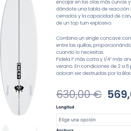
encajar en las olas más curvas y
dándote una tabla de reacción s
cerrados y la capacidad de car
de un top turn explosivo.
Combina un single concave con 
entre las quillas, proporcionán
cuando lo necesitas.
Pídela 1” más corta y 1/4” más 
verano. En condiciones de 2 a 6 p
adoran ser destruidas por la Black
El
630,00
€
569
Prec
Emery
Longitud
Black
Orig
Angel
II
Era:
cantidad
Anchura