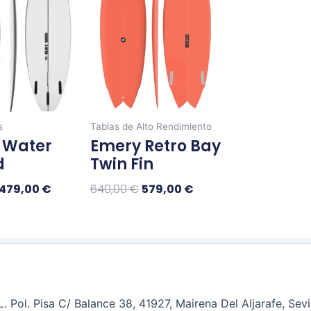
múltiples
múltiples
570,00 €.
479,00 €.
640,00 €.
579,00 €.
variantes.
variantes.
Las
Las
opciones
opciones
se
se
pueden
pueden
elegir
elegir
s
Tablas de Alto Rendimiento
en
en
 Water
Emery Retro Bay
la
la
d
Twin Fin
página
página
de
de
479,00
€
640,00
€
579,00
€
producto
producto
nar Opciones
Seleccionar Opciones
 Pol. Pisa C/ Balance 38, 41927, Mairena Del Aljarafe, Sev