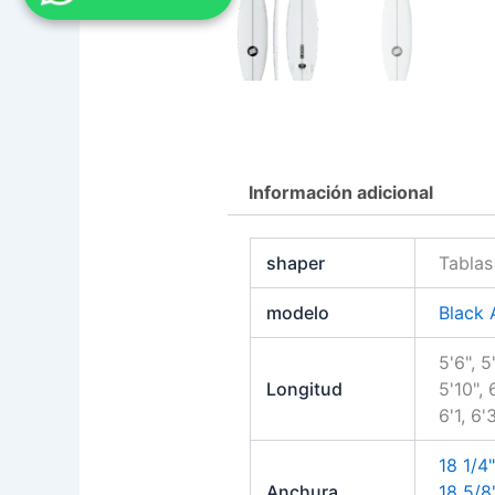
Información adicional
shaper
Tablas
modelo
Black 
5'6", 5'
Longitud
5'10", 
6'1, 6'
18 1/4"
Anchura
18 5/8