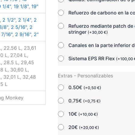
9 1/4"
,
19 1/8"
,
19"
Refuerzo de carbono en la c
,
2 1/2"
,
2 1/4"
,
2
Refuerzo mediante patch de 
3/8"
,
2 5/16"
,
2
stringer
(
+
30,00
€
)
 7/16"
,
2 9/16"
,
2"
Canales en la parte inferior d
L, 22.56 L, 23,61
0 L, 27,04 L,
Sistema EPS RR Flex
(
+
100,00
L, 28.5 L, 29,45
88 L, 30,60 L,
Extras - Personalizables
L, 32,01 L, 32,48
35 L
0.50€
(
+
0,50
€
)
ing Monkey
0.75€
(
+
0,75
€
)
10€
(
+
10,00
€
)
20€
(
+
20,00
€
)