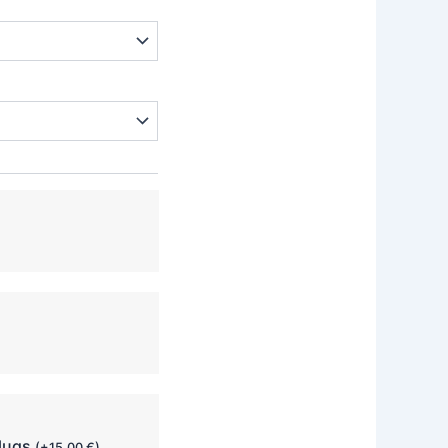
00 €.
569,00 €.
plugs
(
+
15,00
€
)