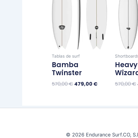
múltiples
570,00 €.
479,00 €.
variantes.
Las
opciones
se
pueden
elegir
Tablas de surf
Shortboard
en
Bamba
Heavy
la
Twinster
Wizar
página
de
570,00
€
479,00
€
570,00
€
producto
Seleccionar Opciones
Seleccio
© 2026 Endurance Surf.CO, S.L.