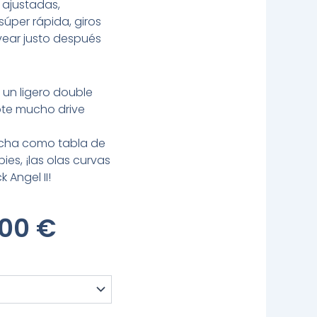
 ajustadas,
úper rápida, giros
vear justo después
un ligero double
dote mucho drive
ancha como tabla de
ies, ¡las olas curvas
 Angel II!
El
,00
€
io
Precio
inal
Actual
Es: