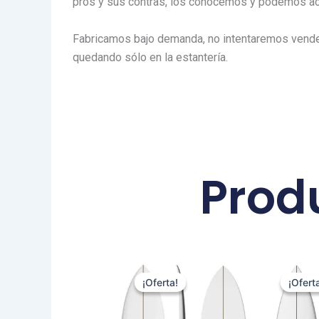
pros y sus contras, los conocemos y podemos ac
Fabricamos bajo demanda, no intentaremos vender
quedando sólo en la estantería.
Prod
El
El
Este
precio
precio
¡Oferta!
¡Oferta!
¡Ofert
¡Ofert
producto
original
actual
tiene
era:
es: