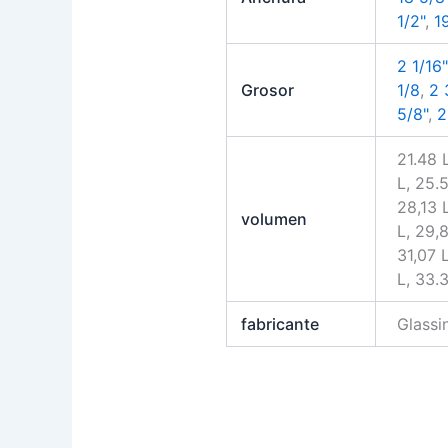
1/2"
,
1
2 1/16"
Grosor
1/8
,
2 
5/8"
,
2
21.48 
L, 25.5
28,13 
volumen
L, 29,
31,07 
L, 33.
fabricante
Glass