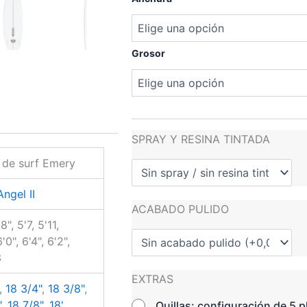
630,
Grosor
SPRAY Y RESINA TINTADA
 de surf Emery
Angel II
ACABADO PULIDO
8", 5'7, 5'11,
6'0", 6'4", 6'2",
3
EXTRAS
,
18 3/4"
,
18 3/8"
,
"
,
18 7/8"
,
18'
Quillas: configuración de 5 